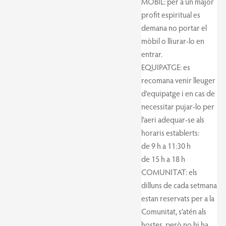
MÒBIL: per a un major
profit espiritual es
demana no portar el
mòbil o lliurar-lo en
entrar.
EQUIPATGE: es
recomana venir lleuger
d’equipatge i en cas de
necessitar pujar-lo per
l’aeri adequar-se als
horaris establerts:
de 9 h a 11:30 h
de 15 h a 18 h
COMUNITAT: els
dilluns de cada setmana
estan reservats per a la
Comunitat, s’atén als
hostes, però no hi ha