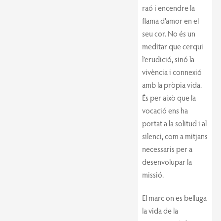
raó i encendre la
flama d’amor en el
seu cor. No és un
meditar que cerqui
l’erudició, sinó la
vivència i connexió
amb la pròpia vida.
És per això que la
vocació ens ha
portat a la solitud i al
silenci, com a mitjans
necessaris per a
desenvolupar la
missió.
El marc on es belluga
la vida de la