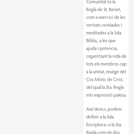
Comunitat és la
Regla de St. Benet,
com a exercici de les
veritats revelades i
meditades a la Sda.
Bíblia, a les que
ajuda i potencia,
organitzant la vida de
tots els membres cap
a la unitat, imatge del
Cos Místic de Crist,
del qual la Sta. Regla
n’és expressió palesa.
Així doncs, podem
definir a la Sda.
Escriptura i a la Sta.
Regla com els dos