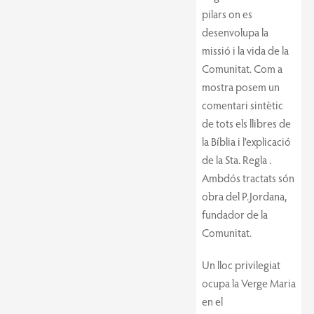
pilars on es
desenvolupa la
missió i la vida de la
Comunitat. Com a
mostra posem un
comentari sintètic
de tots els llibres de
la Bíblia i l’explicació
de la Sta. Regla .
Ambdós tractats són
obra del P.Jordana,
fundador de la
Comunitat.
Un lloc privilegiat
ocupa la Verge Maria
en el