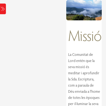
Skip
Menu
to
content
Missió
La Comunitat de
Lord entén que la
seva missió és
meditar i aprofundir
la Sda. Escriptura,
com a paraula de
Déu enviada a l’home
de totes les èpoques
per il·luminar la seva